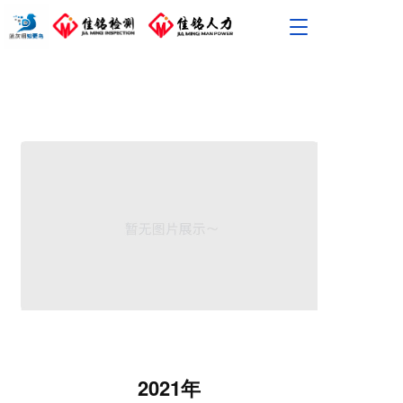
T
o
g
g
l
e
n
a
v
i
g
a
t
i
o
n
2021年